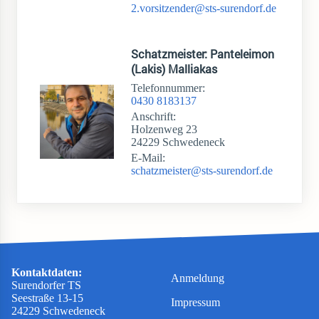
2.vorsitzender@sts-surendorf.de
Schatzmeister: Panteleimon
(Lakis) Malliakas
Telefonnummer:
0430 8183137
Anschrift:
Holzenweg 23
24229 Schwedeneck
E-Mail:
schatzmeister@sts-surendorf.de
Kontaktdaten:
Anmeldung
Surendorfer TS
Seestraße 13-15
Impressum
24229 Schwedeneck