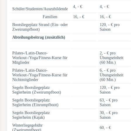
4, - €
4, - €
Schüler/Studenten/Auszubildende
Familien
16, - €
16, - €
Bootsliegeplatz Strand (Ein- oder
120, - € pro
Zweirumpfboot)
Saison
Abteilungsbeitrag (zusätzlich)
Pilates-/Latin-Dance-
2, - € pro
Workout-/Yoga/Fitness-Kurse für
Übungseinheit
Mitglieder
(60 Min.)
Pilates-/Latin-Dance-
6, - € pro
Workout-/Yoga/Fitness-Kurse für
Übungseinheit
Nichtmitglieder
(60 Min.)
Segeln Bootsliegeplatz
120, - € pro
Seglerheim (Zweirumpfboot)
Saison
Segeln Bootsliegeplatz
63, - € pro
Seglerheim (Einrumpfboot)
Saison
Segeln Bootsliegeplatz
30, - € pro
Seglerheim (Kajak)
Saison
Winterliegegebühr
60, - €
(Zweirumpfboot)